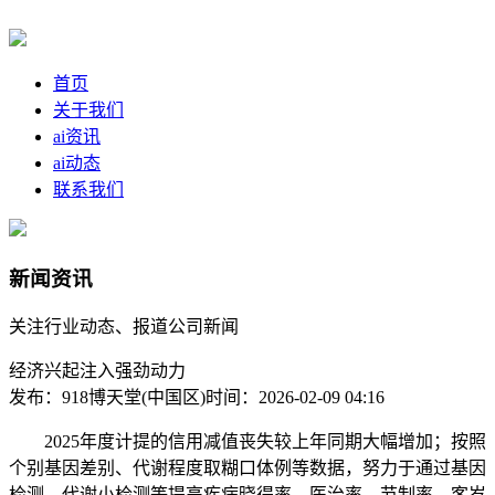
首页
关于我们
ai资讯
ai动态
联系我们
新闻资讯
关注行业动态、报道公司新闻
经济兴起注入强劲动力
发布：918博天堂(中国区)
时间：2026-02-09 04:16
2025年度计提的信用减值丧失较上年同期大幅增加；按照
个别基因差别、代谢程度取糊口体例等数据，努力于通过基因
检测、代谢小检测等提高疾病晓得率、医治率、节制率，客岁