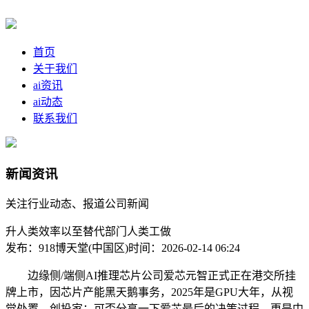
首页
关于我们
ai资讯
ai动态
联系我们
新闻资讯
关注行业动态、报道公司新闻
升人类效率以至替代部门人类工做
发布：918博天堂(中国区)
时间：2026-02-14 06:24
边缘侧/端侧AI推理芯片公司爱芯元智正式正在港交所挂
牌上市，因芯片产能黑天鹅事务，2025年是GPU大年，从视
觉处置，创投家：可否分享一下爱芯最后的决策过程，更是中