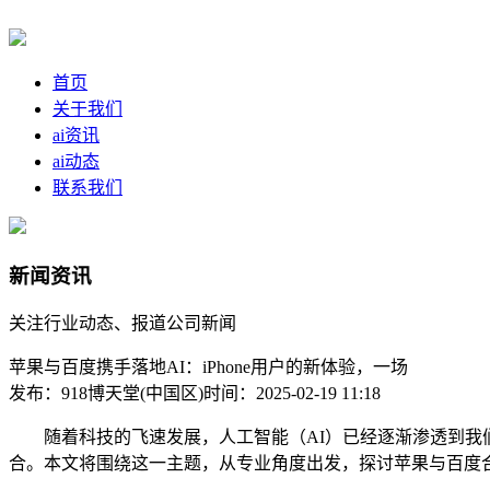
首页
关于我们
ai资讯
ai动态
联系我们
新闻资讯
关注行业动态、报道公司新闻
苹果与百度携手落地AI：iPhone用户的新体验，一场
发布：918博天堂(中国区)
时间：2025-02-19 11:18
随着科技的飞速发展，人工智能（AI）已经逐渐渗透到我们生
合。本文将围绕这一主题，从专业角度出发，探讨苹果与百度