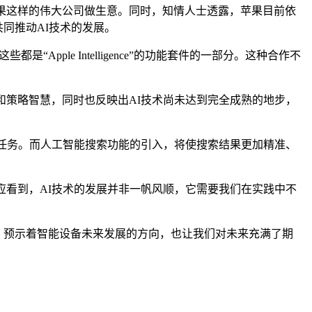
果这样的伟大公司做生意。同时，知情人士透露，苹果目前依
共同推动AI技术的发展。
ple Intelligence”的功能套件的一部分。这种合作不
策略智慧，同时也反映出AI技术尚未达到完全成熟的地步，
执行任务。而人工智能搜索功能的引入，将使搜索结果更加精准、
看到，AI技术的发展并非一帆风顺，它需要我们在实践中不
合，预示着智能设备未来发展的方向，也让我们对未来充满了期