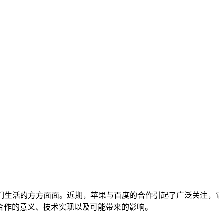
活的方方面面。近期，苹果与百度的合作引起了广泛关注，它们携
合作的意义、技术实现以及可能带来的影响。