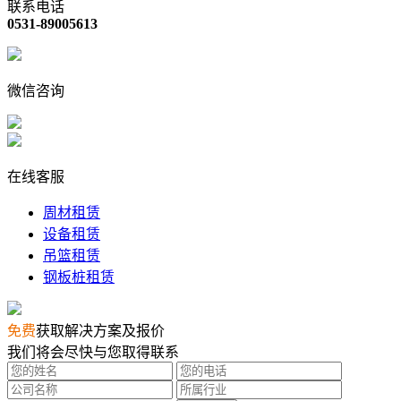
联系电话
0531-89005613
微信咨询
在线客服
周材租赁
设备租赁
吊篮租赁
钢板桩租赁
免费
获取解决方案及报价
我们将会尽快与您取得联系