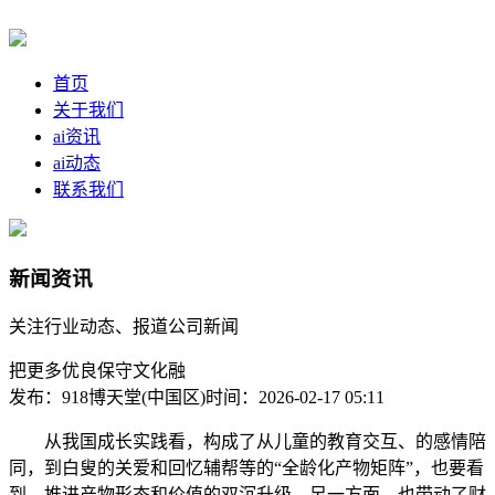
首页
关于我们
ai资讯
ai动态
联系我们
新闻资讯
关注行业动态、报道公司新闻
把更多优良保守文化融
发布：918博天堂(中国区)
时间：2026-02-17 05:11
从我国成长实践看，构成了从儿童的教育交互、的感情陪
同，到白叟的关爱和回忆辅帮等的“全龄化产物矩阵”，也要看
到，推进产物形态和价值的双沉升级，另一方面，也带动了财