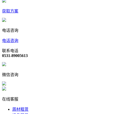
获取方案
电话咨询
电话咨询
联系电话
0531-89005613
微信咨询
在线客服
周材租赁