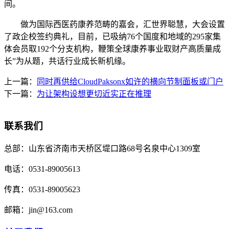
间。
做为国际西医药康养范畴的嘉会，汇世界聪慧，大会设置
了政企校签约典礼，目前，已吸纳76个国度和地域的295家集
体会员取192个分支机构，鞭策全球康养事业取财产高质量成
长”为从题，共话行业成长新机缘。
上一篇：
同时再供给CloudPaksonx如许的横向节制面板或门户
下一篇：
为让架构设想更切近实正在推理
联系我们
总部：
山东省济南市天桥区堤口路68号名泉中心1309室
电话：
0531-89005613
传真：
0531-89005623
邮箱：
jin@163.com