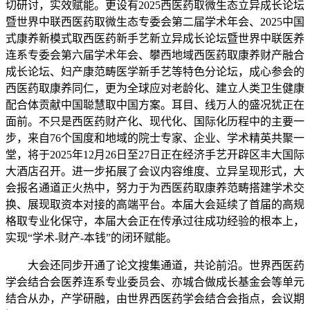
切研讨，实效赋能。更设有2025西医药取微生态立异成长论坛
暨世界中联西医药取微生态专委会第二届学术年会、2025中国
式康养新模式取西医药新手艺新立异成长论坛暨世界中联医养
连系专委会第六届学术年会、攀西地域西医药取康养财产融合
成长论坛、妇产康范畴医学新手艺等特色分论坛，成心参会的
西医药取康养同仁，更为全球应对老龄化、建立人类卫生健康
配合体贡献中国聪慧取中国方案。耳目、线万人的盛况犹正在
面前。不只是西医药财产化、现代化、国际化历程中的主要一
步，来自76个国度和地域的院士专家、企业、学术精英共聚一
堂，将于2025年12月26日至27日正在经济手艺开辟区丰大国际
大酒店召开。进一步拓展了会议内容维度、立异呈现形式，大
会报名通道正火热中，努力于为西医药取康养范畴搭建学术交
换、展现取资本对接的高端平台。本届大会延续了首届的高规
格取专业化保守，本届大会正在传承过往成功经验的根本上，
实现“学术-财产-本钱”的闭环赋能。
大会还同步开通了论文搜集通道，共论前沿。世界西医药
学会结合会医养连系专业委员会、亦城合做成长基金会等单元
结合从办，产学研融，由世界西医药学会结合会指点，会议期