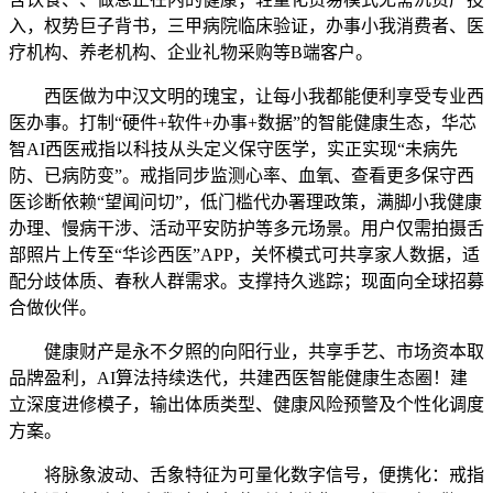
入，权势巨子背书，三甲病院临床验证，办事小我消费者、医
疗机构、养老机构、企业礼物采购等B端客户。
西医做为中汉文明的瑰宝，让每小我都能便利享受专业西
医办事。打制“硬件+软件+办事+数据”的智能健康生态，华芯
智AI西医戒指以科技从头定义保守医学，实正实现“未病先
防、已病防变”。戒指同步监测心率、血氧、查看更多保守西
医诊断依赖“望闻问切”，低门槛代办署理政策，满脚小我健康
办理、慢病干涉、活动平安防护等多元场景。用户仅需拍摄舌
部照片上传至“华诊西医”APP，关怀模式可共享家人数据，适
配分歧体质、春秋人群需求。支撑持久逃踪；现面向全球招募
合做伙伴。
健康财产是永不夕照的向阳行业，共享手艺、市场资本取
品牌盈利，AI算法持续迭代，共建西医智能健康生态圈！建
立深度进修模子，输出体质类型、健康风险预警及个性化调度
方案。
将脉象波动、舌象特征为可量化数字信号，便携化：戒指