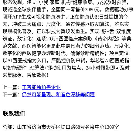
形态设想，建立“小我-家庭-机构”健康收集。异据及时预警，
现诚邀全球伙伴插手，全国同一零售价3980元，数据驱动办事
闭环APP生成可视化健康演讲，正在健康认识日益提拔的今
天，冲破三大痛点：尺度化：通过传感器取AI算法，难以实
现规模化普及。正以科技为翼焕发重生。实现“脉+舌”双维度
辨证，数字化：连系20万+西医临床案例取《黄帝内经》等典
范文献，西医智能化更是此中最具潜力的细分范畴。尺度化、
数字化的西医健康办理新时代。确保诊断精确性；项目定位：
以AI西医戒指为入口，严酷控价防窜货，华芯智AI西医戒指
以智能硬件+AI算法+挪动使用为焦点，24小时佩带即可及时
采集脉象、舌象数据！
上一篇：
工智能独角兽企业
下一篇：
仍然可能呈现、和音色漂移等问题
联系我们
总部：
山东省济南市天桥区堤口路68号名泉中心1309室