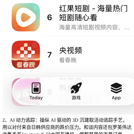
2、AI 动力逃踪：操纵 AI 驱动的 3D 沉建取活动逃踪手艺，
用以对付来自日韩供应商的跌价压力。和谈内容还包罗英伟达