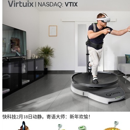
快科技2月18日动静。寄语大师：新年欢愉！