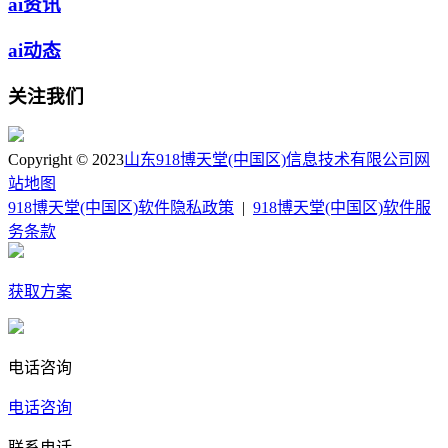
ai资讯
ai动态
关注我们
Copyright © 2023
山东918博天堂(中国区)信息技术有限公司
网
站地图
918博天堂(中国区)软件隐私政策
|
918博天堂(中国区)软件服
务条款
获取方案
电话咨询
电话咨询
联系电话