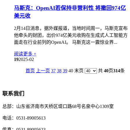
马斯克：OpenAI若保持非营利性 将撤回974亿
美元收
2月14日消息，据外媒报道，当地时间周一，马斯克宣布
他牵头的财团，出价974亿美元收购在生成式人工智能方
面走在行业前列的OpenAI。 马斯克这一震惊业界...
阅读更多 +
19
2025-02
首页
上一页
37
38
39
40 末页
共
40
页
314
条
联系我们
总部：
山东省济南市天桥区堤口路68号名泉中心1309室
电话：
0531-89005613
传真：
0531-89005623