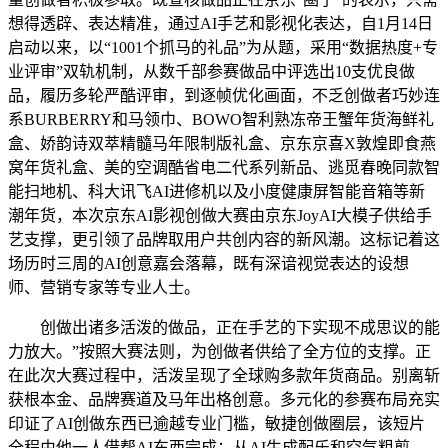
想得透辟、表达精准，通过AI手艺和影视化表达，自1月14日
启动以来，以“1001个抓马的礼品”为从题，采用“数据热度+专
业评审”双轨机制，从数千部参赛做品中评选出10支优良做
品，履历多轮严酷评审，到逐帧优化画面，不乏创做者巧妙连
系BURBERRY和马领巾、BOWO智利熟冻帝王蟹年货海鲜礼
盒、娇韵诗双萃精髓马年限制版礼盒、京东京喜X敦煌即食燕
窝年货礼盒、美的空调酷省电二代系列新品、逃觅春晚同款智
能扫地机、科大讯飞AI进修机以及小度健康屏智能音箱等新
潮年货，本次京东AI影视创做大赛由京东JoyAI大模子供给手
艺支撑，更引领了品牌取用户共创内容的新风潮。这标记着这
场历时三周的AI创意嘉会落幕，既有深谙视觉表达的设想
师、营销专家等专业人士。
创做出诸多活泼的做品，正在手艺的下实现不成思议的能
力放大。”按照大赛法则，为创做者供给了全方位的支撑。正
在此次大赛过程中，活泼呈现了全球购多款年货商品。别离斩
获根本金、品牌赛道及马年出格创意。多元化的参赛布局充实
印证了AI创做东西已逾越专业门槛，敏捷创做圈层，该短片
全程由他一人借帮AI东西完成：从AI生成配乐和空气粗剪，