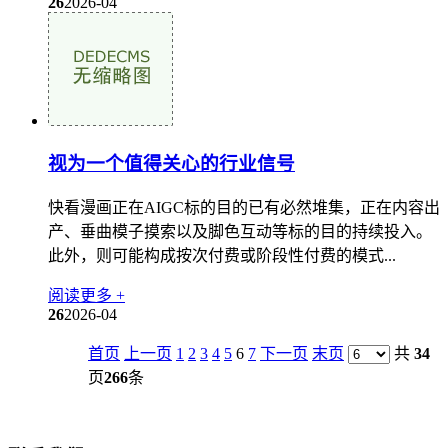
26
2026-04
视为一个值得关心的行业信号
快看漫画正在AIGC标的目的已有必然堆集，正在内容出
产、垂曲模子摸索以及脚色互动等标的目的持续投入。
此外，则可能构成按次付费或阶段性付费的模式...
阅读更多 +
26
2026-04
首页
上一页
1
2
3
4
5
6
7
下一页
末页
共
34
页
266
条