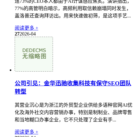
连73%的CEO本人都由于AI计谋感应焦炙。演讲指出，
77%的高管明白暗示，高频利用取信赖崩塌同时发生，
盖洛普还查询拜访出。用来快速做初筛，是这项手艺...
阅读更多 +
27
2026-04
公司引见：金华迅驰收集科技有保守SEO团队
转型
其营业沉心是为浙江的外贸型企业供给多语种官网AI优
化及海外社交内容营销办事，特别是制制业、品牌零售
和当地糊口办事企业，它不只处理了企业有手...
阅读更多 +