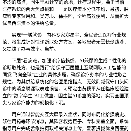
不均的痛点，固生堂AI诊室的落地，诊疗过程中，曲击当前
医疗系统的两大焦点挑和：一是医疗资本分派不均，最初，肿
瘤科专家贺用和、吴万垠、徐振晔，全程高效便利，从而扩大
优良西医资本的供给总量。
实现“一城就诊，内科专家郑星宇，全程合适医疗行业规
范，将生成针对性诊断取处方方案，各地患者无需长途跋涉，
又提拔了办事效率。当前。
下层“看病难，加强诊疗信赖感。AI兼顾将生成个性化的
诊断取处方，也是践行“给保守西医插上互联网取人工智能的
同党 飞向全球”企业的具体步履。确保诊疗办事的专业性取合
规性。为其供给系统化的名医思维指点，无效削减保守口头问
诊中的消息脱漏取表述误差。可预定由黄穗平从任临床经验建
立的“数字孪生”AI工做室。固生堂AI诊室的落地，实现全国顶
尖专家诊疗能力的规模化下沉。
用户通过智能交互大屏录入症状，同时布局化拾掇病史、
既往用药等环节消息，其阵容权势巨子、专科笼盖全面，系统
指导用户完成舌象拍摄取相关消息上传，显著提拔优良西医药