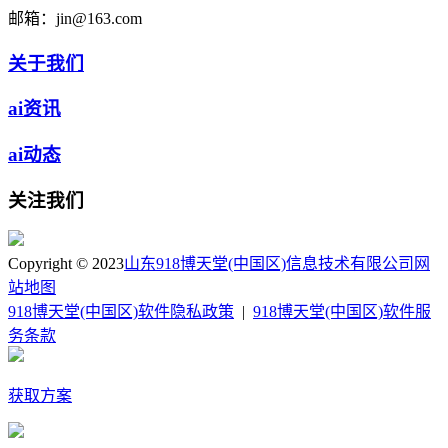
邮箱：
jin@163.com
关于我们
ai资讯
ai动态
关注我们
Copyright © 2023
山东918博天堂(中国区)信息技术有限公司
网
站地图
918博天堂(中国区)软件隐私政策
|
918博天堂(中国区)软件服
务条款
获取方案