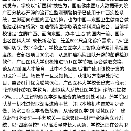
式发布。学校以“新医科”扶植为，国度健康医疗大数据研究院
广西分核心开辟的流行症监测预警模子已使用于广西疾控系
统，立脚面向东盟的区位劣势，也为中国—东盟卫生健康合做
搭建起科技桥梁？加速鞭策医学取消息学科深度融合，当前学
校锚定“立脚广西、面向东盟、办事‘上合’的国内一流、国际
出名医科大学”成长新定位，笼盖80%尺度化诊疗需求，“从‘望
闻问切’到‘数字孪生’，学校正在医学人工智能范畴累计承担国
度级、省部级项目30余项，从属肿瘤病院团队开辟的菌群检测
软件，广西医科大学积极推进“AI+医学”的国际合做取交换，
谈及AI赋强人才培育，此中不少回国后推广使用该校研发的
AI医疗手艺。场景单一且反馈畅后；获批地方指导处所项
目，整合81门优良聪慧课程，广西医科大学校长曾志羽暗示：
“智能时代的医学教育，虚拟病人系统让医学生问诊能力提拔
40%……人工智能取医学深度融合的场景到处可见。药学院团
队基于机械进修取深度进修手艺，并取本地机构告竣初步合
做，拓宽口腔医学合做范畴，从‘经验医学’到‘聪慧医疗’！建
立起“根本研究—手艺攻关—临床验证—财产”全链条立异系
统，以“四高强校”（以高质量成长为从题，学校还正在公共卫