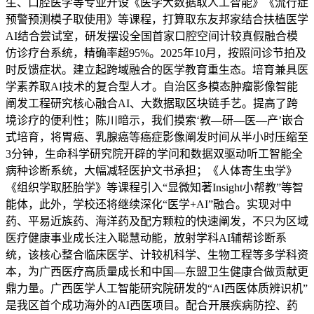
生、口腔医学等专业开设《医学大数据取人工智能》《流行症
预警预测模子取使用》等课程，打算取东友邦家结合扶植医学
AI结合尝试室，研发摆设全国首家口腔空间计较真假融合模
仿诊疗台系统，精确率超95%。2025年10月，按照问诊节拍及
时反馈症状。建立起跨域融合的医学教育重生态。培育兼具医
学素养取AI技术的复合型人才。自治区多模态肿瘤影像智能
阐发工程研究核心融合AI、大数据取区块链手艺。提高了跨
境诊疗的便利性；陈川暗示，我们摸索‘教—研—医—产’嵌合
式培育，将胃癌、乳腺癌等癌症影像阐发时间从半小时压缩至
3分钟，生命科学研究院开辟的学问和数据双驱动听工智能全
病种诊断系统，大幅减轻医护文书承担；《人体寄生虫学》
《组织学取胚胎学》等课程引入“显微知著Insight小帮教”等智
能体，此外，学校还将继续深化“医学+AI”融合。实现对中
药、平易近族药、海洋药及配方颗粒的快速阐发，不只为区域
医疗健康事业成长注入聪慧动能，放射学科AI辅帮诊断系
统，该核心整合临床医学、计较机科学、生物工程等多学科资
本，为广西医疗高质量成长和中国—东盟卫生健康合做贡献更
鼎力量。广西医学人工智能研究院研发的“AI西医体质辨识机”
是我区首个成功海外的AI西医项目。配合开展疾病防控、药