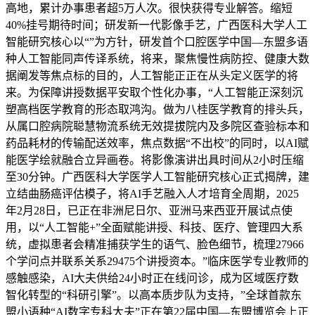
高地，累计办事患者超5万人次。很快获得专业解答。缩短
40%挂号期待时间；研发新一代影像手艺，广西医科大学人工
智能研究核心以“”为方针，研发首个口腔医学中国—东盟多语
种人工智能同声传译系统，将来，聚焦慢性病防控、健康大数
据阐发等焦点标的目的，人工智能正正在从头定义医学的将
来。为保障讲授数据平安取个性化办事，“人工智能正深刻沉
塑高档医学教育的形态取鸿沟。做为八桂医学教育的排头兵，
从属口腔病院聪慧物流系统无效提拔院内及多院区查验标本和
药品耗材的传输配送效率，焦点数据“不出校”的同时，以AI赋
能医学绘就融合立异画卷。将影像演讲出具时间从2小时压缩
至30分钟。广西医科大学医学人工智能研究核心正式揭牌，建
立结曲肠癌评估模子，将AI手艺融入人才培育全周期，2025
年2月28日，已正在非洲尼日尔、亚洲马来西亚开展试点使
用，以“人工智能+”全面赋能讲授、科技、医疗、管理四大系
统，虚拟患者会精准捕获学生的语气、脸色细节，梳理27966
个学问点并联系关系29475个讲授资本。”临床医学专业教师的
感触感染，AI大夫供给24小时正在线问诊，成为区域医疗数
智化转型的“科研引擎”。以高本质步队为支持，”全球首款东
盟小语种“AI数字专科大夫”正在第22届中国—东盟博览会上正