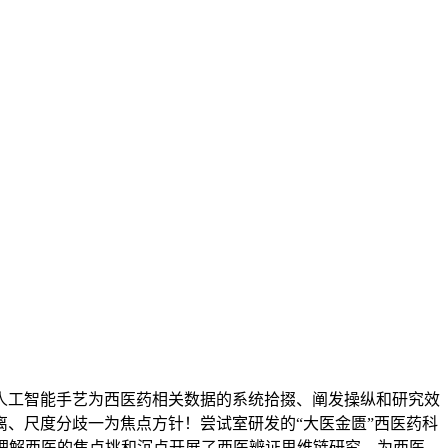
工智能手艺为西医药相关数据的系统拾掇、阐发操纵和研究效
、尺度分歧一为焦点方针！尝试室研发的“大医金匮”西医药科
理解西医的焦点挑和沉点开展了西医辨证思维链研究。为西医