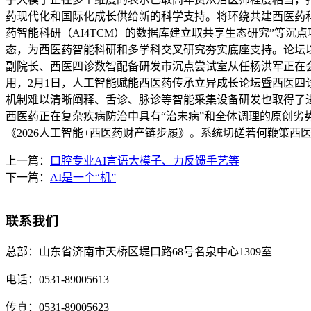
药现代化和国际化成长供给新的科学支持。将环绕共建西医药
药智能科研（AI4TCM）的数据库建立取共享生态研究”等
态，为西医药智能科研和多学科交叉研究夯实底座支持。论坛以
副院长、西医四诊数智配备研发市沉点尝试室从任杨洪军正在
用，2月1日，人工智能赋能西医药传承立异成长论坛暨西医四
机制难以清晰阐释、舌诊、脉诊等智能采集设备研发也取得了
西医药正在复杂疾病防治中具有“治未病”和全体调理的原创
《2026人工智能+西医药财产链步履》。系统切磋若何鞭策西
上一篇：
口腔专业AI言语大模子、力反馈手艺等
下一篇：
AI是一个“机”
联系我们
总部：
山东省济南市天桥区堤口路68号名泉中心1309室
电话：
0531-89005613
传真：
0531-89005623