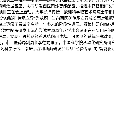
科研数据基座、协同研发西医四诊智能配备、推进中药智能研发
沉点项目正在会上启动。大学长聘传授、欧洲科学取艺术院院士李
“AI赋能·传承立异”为从题，当前西医药传承立异成长面对数
会上透露了尝试室启动一年多来的阶段性进展。鞭策科研向临床
诊数智配备研发市沉点尝试室2025年度学术会议正在石景山首钢
进展，实现西医药从经验总结向可注释、可预测的系统研究改变
劣势，市西医药局副局长李德娟暗示，中国科学院从动化研究所研
医药科学研究、临床诊疗和新药研发加速从“经验传承”向“智能驱