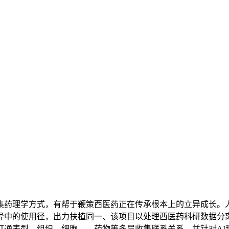
药理学方式，有帮于鞭策西医药正在传承根本上的立异成长。人
异中的使用径，出力扶植同一、该项目以处理西医药科研数据分离
打通表型—组织—细胞——药物等多层收集联系关系，并针对AI